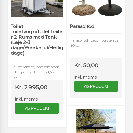
Toilet:
Parasolfod
Toiletvogn/ToiletTraile
r 2-Rums med Tank
Parasolfod i beton og sten ca.
(Leje 2-3
40kg.
dage/Weekend/Hellig
dage)
Kr. 50,00
Dejligt rent og præsentabelt
toilet, perfekt til udendørs
inkl. moms
events.
Kr. 2.995,00
VIS PRODUKT
inkl. moms
VIS PRODUKT