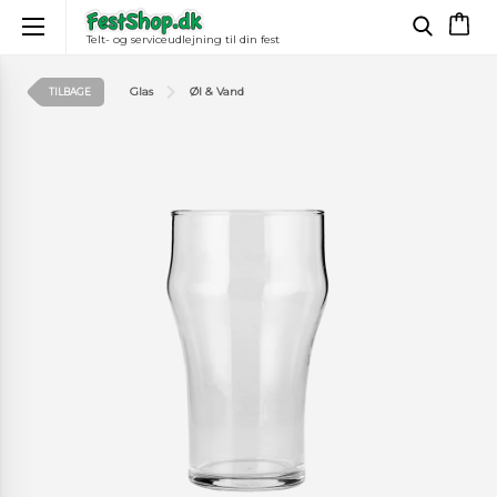
Telt- og serviceudlejning til din fest
×
Glas
Øl & Vand
TILBAGE