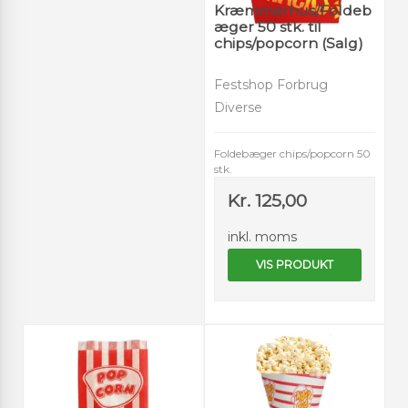
Kræmmerhus/Foldeb
æger 50 stk. til
chips/popcorn (Salg)
Festshop Forbrug
Diverse
Foldebæger chips/popcorn 50
stk.
Kr. 125,00
inkl. moms
VIS PRODUKT