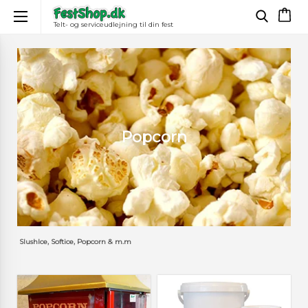
Telt- og serviceudlejning til din fest
×
Popcorn
SlushIce, Softice, Popcorn & m.m