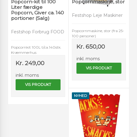
Popcorn-kit til 100
Popcornmaskine, stor
Liter færdige
Popcorn, Giver ca. 140
Festshop Leje Maskiner
portioner (Salg)
Popcornmaskine, stor (fra 25-
Festshop Forbrug FOOD
100 personer)
Kr. 650,00
Popcornkit 100L t/ca.140stk.
Kræmmerhus
inkl. moms
Kr. 249,00
VIS PRODUKT
inkl. moms
VIS PRODUKT
NYHED