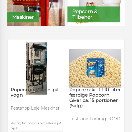
Popcorn &
Maskiner
Tilbehør
Popcornmaskine, på
Popcorn-kit til 10 Liter
vogn
færdige Popcorn,
Giver ca. 15 portioner
(Salg)
Festshop Leje Maskiner
Festshop Forbrug FOOD
Rigtig fin popcornmaskine på
hjul