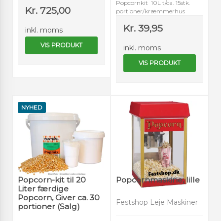
Popcornkit 10L t/ca. 15stk.
Kr. 725,00
portioner/kræmmerhus
Kr. 39,95
inkl. moms
VIS PRODUKT
inkl. moms
VIS PRODUKT
NYHED
Popcorn-kit til 20
Popcornmaskine, lille
Liter færdige
Popcorn, Giver ca. 30
Festshop Leje Maskiner
portioner (Salg)