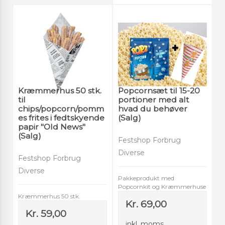
Kræmmerhus 50 stk.
Popcornsæt til 15-20
til
portioner med alt
chips/popcorn/pomm
hvad du behøver
es frites i fedtskyende
(Salg)
papir "Old News"
(Salg)
Festshop Forbrug
Diverse
Festshop Forbrug
Diverse
Pakkeprodukt med
Popcornkit og Kræmmerhuse
Kræmmerhus 50 stk.
Kr. 69,00
Kr. 59,00
inkl. moms