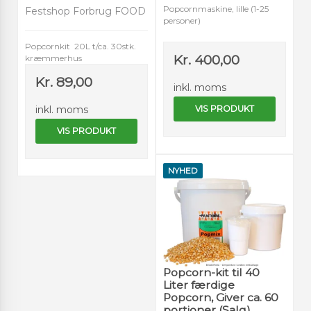
Popcornmaskine, lille (1-25
Festshop Forbrug FOOD
personer)
Popcornkit 20L t/ca. 30stk.
Kr. 400,00
kræmmerhus
Kr. 89,00
inkl. moms
inkl. moms
VIS PRODUKT
VIS PRODUKT
NYHED
Popcorn-kit til 40
Liter færdige
Popcorn, Giver ca. 60
portioner (Salg)