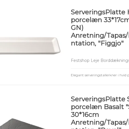
ServeringsPlatte 
porcelæn 33*17cm
GN)
Anretning/Tapas
ntation, "Figgjo"
Festshop Leje Borddæknings
Elegant serveringstallerkner i hvid
ServeringsPlatte 
porcelæn Basalt "
30*16cm
Anretning/Tapas