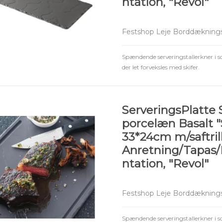
ntation, "Revol"
Festshop Leje Borddæknings
Spændende serveringstallerkner i s
der let forveksles med skifer.
ServeringsPlatte 
porcelæn Basalt "
33*24cm m/saftril
Anretning/Tapas
ntation, "Revol"
Festshop Leje Borddæknings
Spændende serveringstallerkner i s