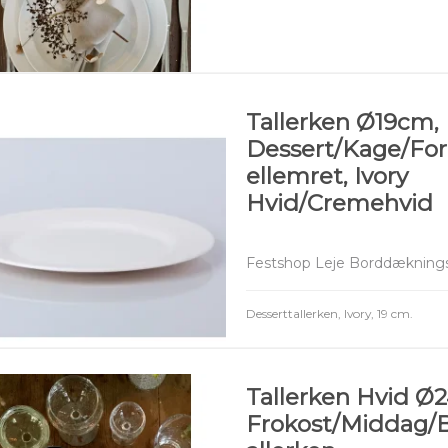
Tallerken Ø19cm,
Dessert/Kage/For
ellemret, Ivory
Hvid/Cremehvid
Festshop Leje Borddæknings
Desserttallerken, Ivory, 19 cm.
Tallerken Hvid Ø
Frokost/Middag/B