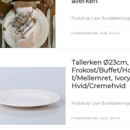
allerken
Festshop Leje Borddæknings
Frokosttallerken, hvid, 24 cm.
Tallerken Ø23cm,
Frokost/Buffet/H
t/Mellemret, Ivory
Hvid/Cremehvid
Festshop Leje Borddæknings
Frokosttallerken, Ivory, 23 cm.