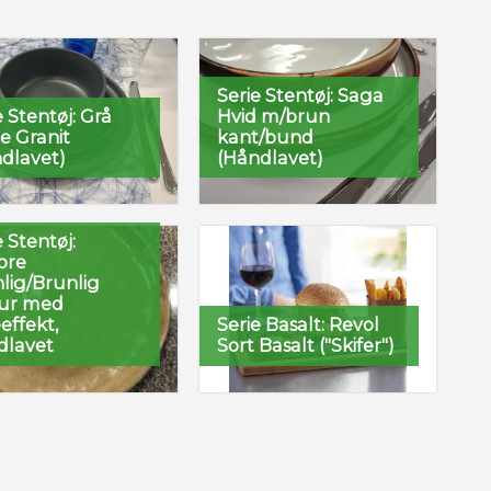
Serie Stentøj: Saga
e Stentøj: Grå
Hvid m/brun
 Granit
kant/bund
dlavet)
(Håndlavet)
e Stentøj:
ore
lig/Brunlig
sur med
effekt,
Serie Basalt: Revol
dlavet
Sort Basalt ("Skifer")