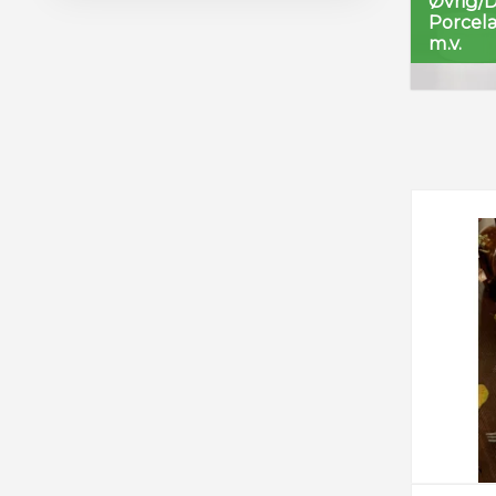
Øvrig/D
Porcelæ
m.v.