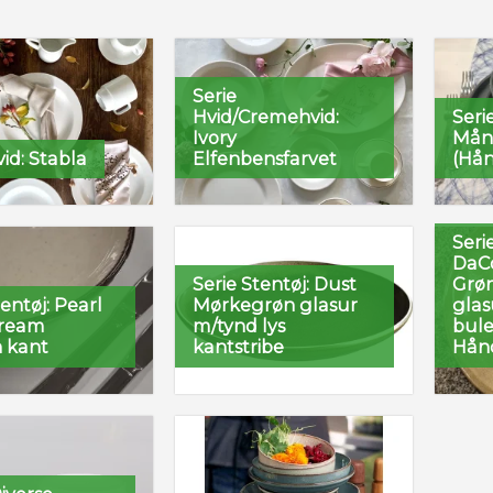
Serie
Hvid/Cremehvid:
Seri
Ivory
Måne
vid: Stabla
Elfenbensfarvet
(Hån
Seri
DaC
Serie Stentøj: Dust
Grøn
tentøj: Pearl
Mørkegrøn glasur
gla
Cream
m/tynd lys
bule
 kant
kantstribe
Hån