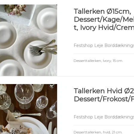
Tallerken Ø15cm,
Dessert/Kage/Me
t, Ivory Hvid/Cre
Festshop Leje Borddæknings
Desserttallerken, Ivory, 15 cm.
Tallerken Hvid Ø
Dessert/Frokost/F
Festshop Leje Borddæknings
Desserttallerken, hvid, 21 cm.