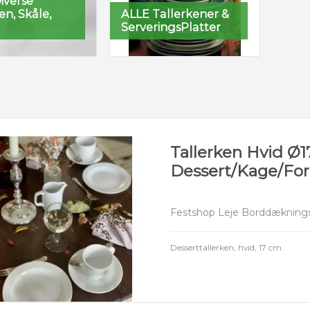
iverse
n, Skåle,
ALLE Tallerkener &
ServeringsPlatter
Tallerken Hvid Ø
Dessert/Kage/For
Festshop Leje Borddæknings
Desserttallerken, hvid, 17 cm.