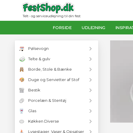
Telt- og serviceudlejning til din fest
FORSIDE
UDLEJNING
INSPIRA
Pølsevogn
Telte & gulv
Borde, Stole & Bænke
Duge og Servietter af Stof
Bestik
Porcelæn & Stentøj
Glas
Køkken Diverse
Lysestager, Vaser & Opsatser