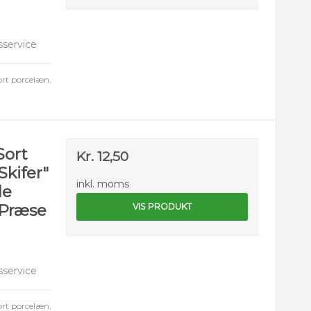
service
ort porcelæn,
Sort
Kr. 12,50
Skifer"
inkl. moms
le
/Præse
VIS PRODUKT
service
ort porcelæn,