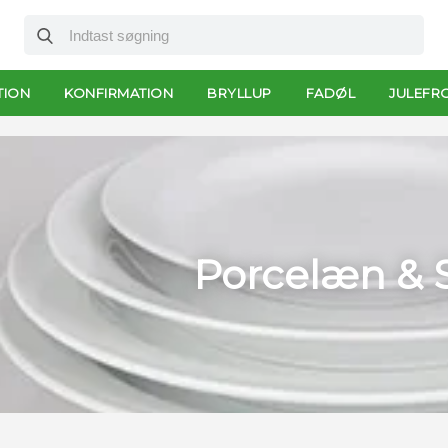
TION
KONFIRMATION
BRYLLUP
FADØL
JULEFR
Porcelæn & 