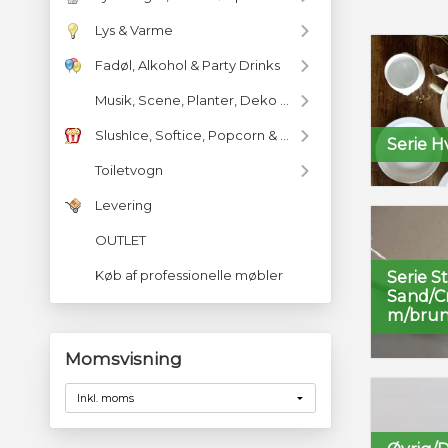
Lys & Varme
Fadøl, Alkohol & Party Drinks
Musik, Scene, Planter, Deko & Diverse
SlushIce, Softice, Popcorn & m.m
Serie H
Toiletvogn
Levering
OUTLET
Køb af professionelle møbler
Serie S
Sand/
m/brun
Momsvisning