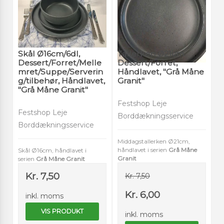
Skål Ø16cm/6dl,
Tallerken Ø21cm
Dessert/Forret/Melle
Dessert/Forret,
mret/Suppe/Serverin
Håndlavet, "Grå Måne
g/tilbehør, Håndlavet,
Granit"
"Grå Måne Granit"
Festshop Leje
Festshop Leje
Borddækningsservice
Borddækningsservice
Middagstallerken Ø21cm,
håndlavet i serien
Grå Måne
Skål Ø16cm, håndlavet i
Granit
serien
Grå Måne Granit
Kr. 7,50
Kr. 7,50
Kr. 6,00
inkl. moms
VIS PRODUKT
inkl. moms