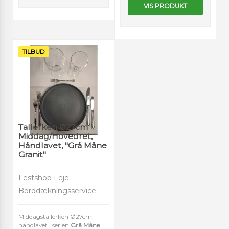
VIS PRODUKT
TILBUD
Tallerken Ø27cm
Middag/Hovedret,
Håndlavet, "Grå Måne
Granit"
Festshop Leje
Borddækningsservice
Middagstallerken Ø27cm,
håndlavet i serien
Grå Måne