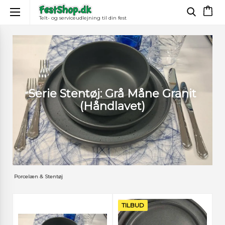
Telt- og serviceudlejning til din fest
×
Serie Stentøj: Grå Måne Granit
(Håndlavet)
Porcelæn & Stentøj
TILBUD