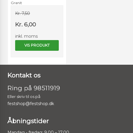
Granit
Kr. 7,50
Kr. 6,00
inkl. moms
VIS PRODUKT
Kontakt os
Ring på 98511919
Eller skriv til os på
festshop@festshop.dk
Åbningstider
Mandag - fredag: 9.00 – 17.00