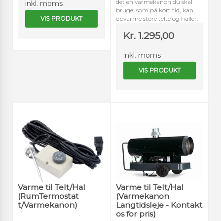
det en varmekanon du skal
inkl. moms
bruge, som på kort tid, kan
VIS PRODUKT
opvarme store telte og haller.
Kr. 1.295,00
inkl. moms
VIS PRODUKT
Varme til Telt/Hal
Varme til Telt/Hal
(RumTermostat
(Varmekanon
t/Varmekanon)
Langtidsleje - Kontakt
os for pris)