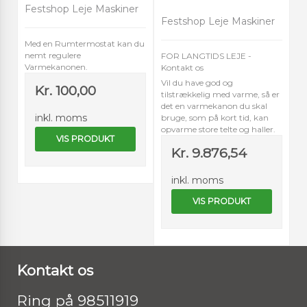
Festshop Leje Maskiner
Festshop Leje Maskiner
Med en Rumtermostat kan du
nemt regulere
FOR LANGTIDS LEJE -
Varmekanonen.
Kontakt os
Vil du have god og
Kr. 100,00
tilstrækkelig med varme, så er
det en varmekanon du skal
inkl. moms
bruge, som på kort tid, kan
opvarme store telte og haller.
VIS PRODUKT
Kr. 9.876,54
inkl. moms
VIS PRODUKT
Kontakt os
Ring på 98511919