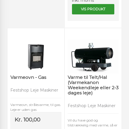
inkl. moms
VIS PRODUKT
Varmeovn - Gas
Varme til Telt/Hal
(Varmekanon
Weekendleje eller 2-3
Festshop Leje Maskiner
dages leje)
Varmeovn, strålevarme, til gas.
Festshop Leje Maskiner
Leje er uden gas
Kr. 100,00
Vil du have god og
tilstrækkelig med varme, så er