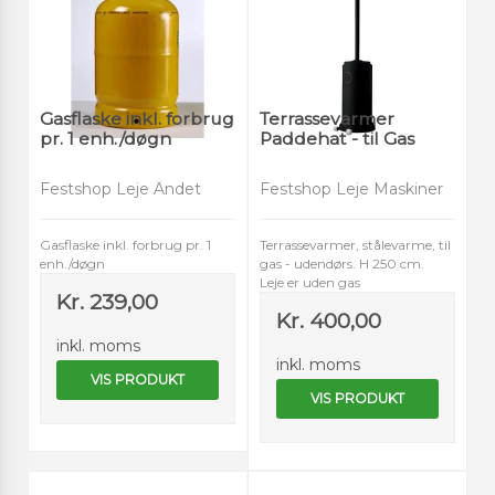
Gasflaske inkl. forbrug
Terrassevarmer
pr. 1 enh./døgn
Paddehat - til Gas
Festshop Leje Andet
Festshop Leje Maskiner
Gasflaske inkl. forbrug pr. 1
Terrassevarmer, stålevarme, til
enh./døgn
gas - udendørs. H 250 cm.
Leje er uden gas
Kr. 239,00
Kr. 400,00
inkl. moms
inkl. moms
VIS PRODUKT
VIS PRODUKT