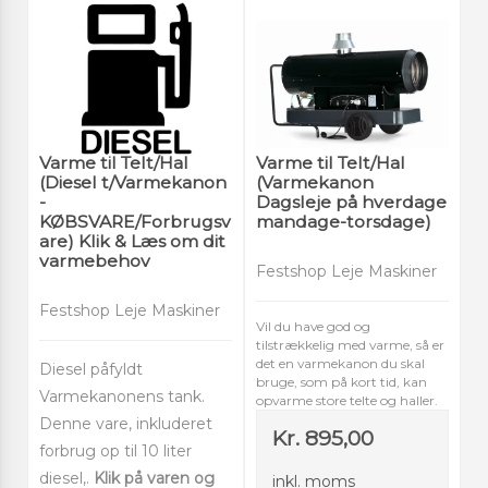
Varme til Telt/Hal
Varme til Telt/Hal
(Diesel t/Varmekanon
(Varmekanon
-
Dagsleje på hverdage
KØBSVARE/Forbrugsv
mandage-torsdage)
are) Klik & Læs om dit
varmebehov
Festshop Leje Maskiner
Festshop Leje Maskiner
Vil du have god og
tilstrækkelig med varme, så er
det en varmekanon du skal
Diesel påfyldt
bruge, som på kort tid, kan
Varmekanonens tank.
opvarme store telte og haller.
Denne vare, inkluderet
Kr. 895,00
forbrug op til 10 liter
diesel,.
Klik på varen og
inkl. moms