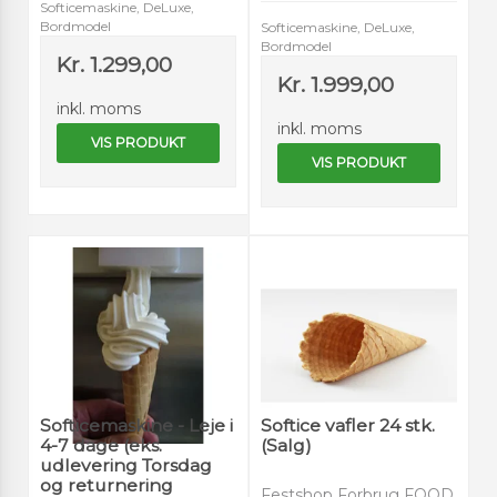
Softicemaskine, DeLuxe,
Bordmodel
Softicemaskine, DeLuxe,
Bordmodel
Kr. 1.299,00
Kr. 1.999,00
inkl. moms
inkl. moms
VIS PRODUKT
VIS PRODUKT
Softicemaskine - Leje i
Softice vafler 24 stk.
4-7 dage (eks.
(Salg)
udlevering Torsdag
og returnering
Festshop Forbrug FOOD