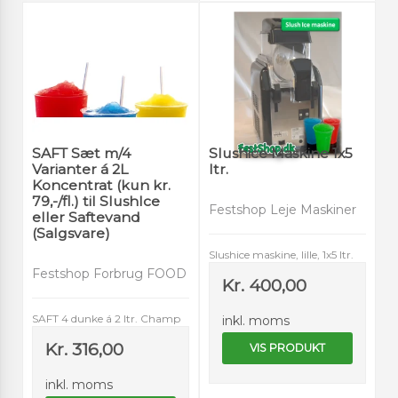
SAFT Sæt m/4
Slushice Maskine 1x5
Varianter á 2L
ltr.
Koncentrat (kun kr.
79,-/fl.) til SlushIce
Festshop Leje Maskiner
eller Saftevand
(Salgsvare)
Slushice maskine, lille, 1x5 ltr.
Festshop Forbrug FOOD
Kr. 400,00
SAFT 4 dunke á 2 ltr. Champ
inkl. moms
Kr. 316,00
VIS PRODUKT
inkl. moms