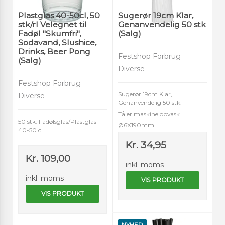
Plastglas 40-50cl, 50
Sugerør 19cm Klar,
stk/rl Velegnet til
Genanvendelig 50 stk
Fadøl "Skumfri",
(Salg)
Sodavand, Slushice,
Drinks, Beer Pong
Festshop Forbrug
(Salg)
Diverse
Festshop Forbrug
Sugerør 19cm Klar,
Diverse
Genanvendelig 50 stk.
Tåler maskine opvask
50 stk. Fadølsglas/Plastglas
Ø6X190mm
40-50 cl.
Kr. 34,95
Kr. 109,00
inkl. moms
inkl. moms
VIS PRODUKT
VIS PRODUKT
NYHED