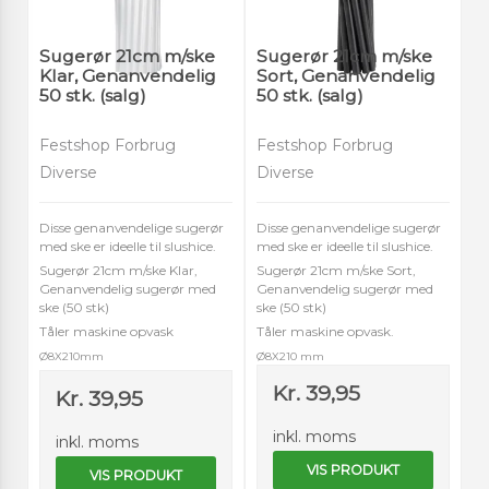
Sugerør 21cm m/ske
Sugerør 21cm m/ske
Klar, Genanvendelig
Sort, Genanvendelig
50 stk. (salg)
50 stk. (salg)
Festshop Forbrug
Festshop Forbrug
Diverse
Diverse
Disse genanvendelige sugerør
Disse genanvendelige sugerør
med ske er ideelle til slushice.
med ske er ideelle til slushice.
Sugerør 21cm m/ske Klar,
Sugerør 21cm m/ske Sort,
Genanvendelig sugerør med
Genanvendelig sugerør med
ske (50 stk)
ske (50 stk)
Tåler maskine opvask
Tåler maskine opvask.
Ø8X210mm
Ø8X210 mm
Kr. 39,95
Kr. 39,95
inkl. moms
inkl. moms
VIS PRODUKT
VIS PRODUKT