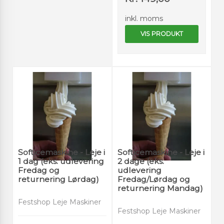
inkl. moms
VIS PRODUKT
Softicemaskine - Leje i
Softicemaskine - Leje i
1 dag (eks. udlevering
2 dage (eks.
Fredag og
udlevering
returnering Lørdag)
Fredag/Lørdag og
returnering Mandag)
Festshop Leje Maskiner
Festshop Leje Maskiner