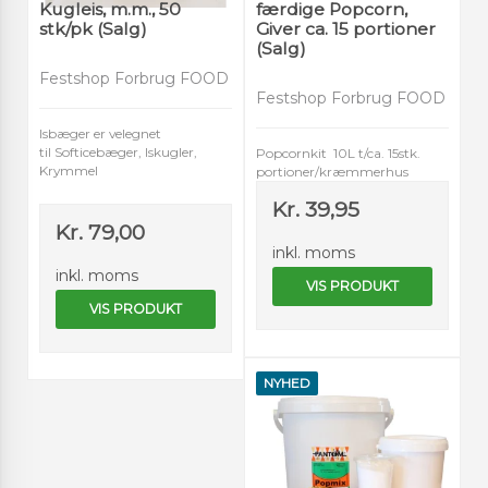
Kugleis, m.m., 50
færdige Popcorn,
stk/pk (Salg)
Giver ca. 15 portioner
(Salg)
Festshop Forbrug FOOD
Festshop Forbrug FOOD
Isbæger er velegnet
til Softicebæger, Iskugler,
Popcornkit 10L t/ca. 15stk.
Krymmel
portioner/kræmmerhus
Kr. 39,95
Kr. 79,00
inkl. moms
inkl. moms
VIS PRODUKT
VIS PRODUKT
NYHED