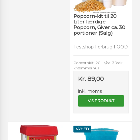
Popcorn-kit til 20
Liter færdige
Popcorn, Giver ca. 30
portioner (Salg)
Festshop Forbrug FOOD
Popcornkit 20L t/ca. 30stk.
kræmmerhus
Kr. 89,00
inkl. moms
VIS PRODUKT
NYHED