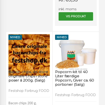
inkl. moms
VIS PRODUKT
NYHED
NYHED
Bacon chips, de store
Popcorn-kit til 40
originale chips i store
Liter færdige
poser á 200g. (Salg)
Popcorn, Giver ca. 60
portioner (Salg)
Festshop Forbrug FOOD
Festshop Forbrug FOOD
Bacon chips 200 g.