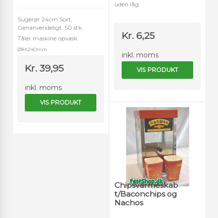
uden låg.
Sugerør 24cm Sort,
Genanvendeligt. 50 stk.
Kr. 6,25
Tåler maskine opvask.
Ø8X240mm
inkl. moms
Kr. 39,95
VIS PRODUKT
inkl. moms
VIS PRODUKT
Chipsvarmeskab
t/Baconchips og
Nachos