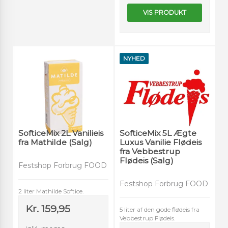
VIS PRODUKT
NYHED
SofticeMix 2L Vanilieis
SofticeMix 5L Ægte
fra Mathilde (Salg)
Luxus Vanilie Flødeis
fra Vebbestrup
Flødeis (Salg)
Festshop Forbrug FOOD
Festshop Forbrug FOOD
2 liter Mathilde Softice.
Kr. 159,95
5 liter af den gode flødeis fra
Vebbestrup Flødeis.