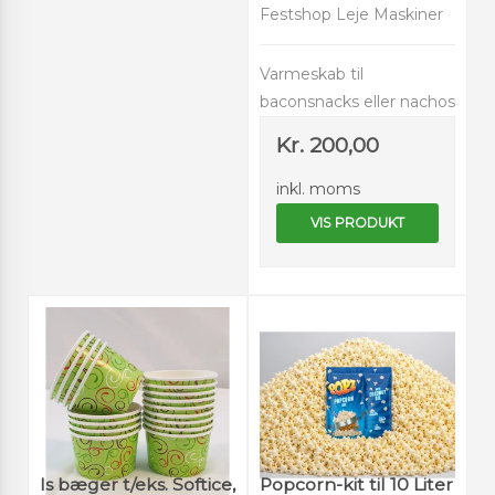
Festshop Leje Maskiner
Varmeskab til
baconsnacks eller nachos
Kr. 200,00
inkl. moms
VIS PRODUKT
Is bæger t/eks. Softice,
Popcorn-kit til 10 Liter