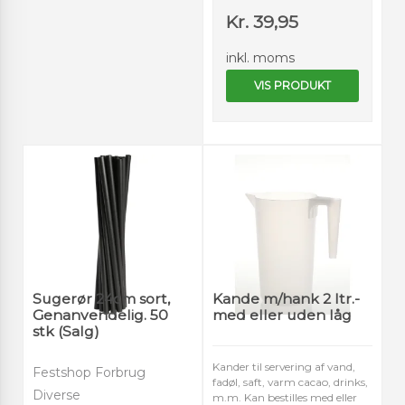
Kr. 39,95
inkl. moms
VIS PRODUKT
Sugerør 24cm sort,
Kande m/hank 2 ltr.-
Genanvendelig. 50
med eller uden låg
stk (Salg)
Kander til servering af vand,
Festshop Forbrug
fadøl, saft, varm cacao, drinks,
Diverse
m.m. Kan bestilles med eller