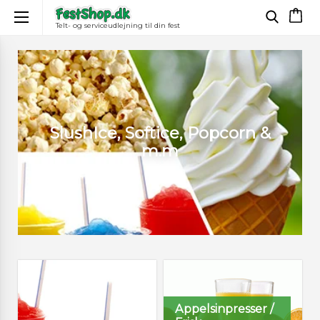
Telt- og serviceudlejning til din fest
×
SlushIce, Softice, Popcorn &
m.m
Appelsinpresser /