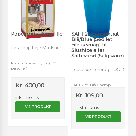
Popcornmaskine, lille
SAFT 2L Koncentrat
Blå/Blue (Sød let
citrus smag) til
Festshop Leje Maskiner
SlushIce eller
Saftevand (Salgsvare)
Popcornmaskine, lille (1-25
personer)
Festshop Forbrug FOOD
Kr. 400,00
SAFT 2 ltr. Blå Champ
Kr. 109,00
inkl. moms
VIS PRODUKT
inkl. moms
VIS PRODUKT