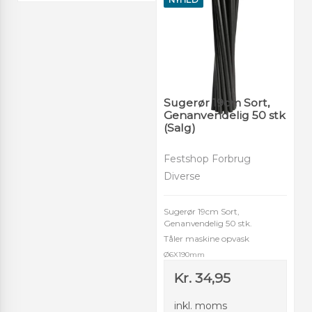
Sugerør 19cm Sort,
Genanvendelig 50 stk
(Salg)
Festshop Forbrug
Diverse
Sugerør 19cm Sort,
Genanvendelig 50 stk.
Tåler maskine opvask
Ø6X190mm
Kr. 34,95
inkl. moms