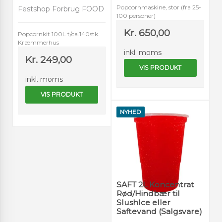
Popcornmaskine, stor (fra 25-
Festshop Forbrug FOOD
100 personer)
Kr. 650,00
Popcornkit 100L t/ca.140stk.
Kræmmerhus
inkl. moms
Kr. 249,00
VIS PRODUKT
inkl. moms
VIS PRODUKT
NYHED
SAFT 2L Koncentrat
Rød/Hindbær til
SlushIce eller
Saftevand (Salgsvare)