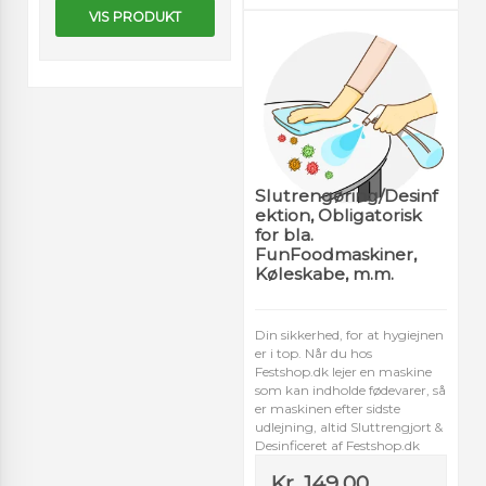
VIS PRODUKT
Slutrengøring/Desinf
ektion, Obligatorisk
for bla.
FunFoodmaskiner,
Køleskabe, m.m.
Din sikkerhed, for at hygiejnen
er i top. Når du hos
Festshop.dk lejer en maskine
som kan indholde fødevarer, så
er maskinen efter sidste
udlejning, altid Sluttrengjort &
Desinficeret af Festshop.dk
Kr. 149,00