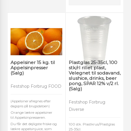
Appelsiner 15 kg. til
Plastglas 25-35cl, 100
Appelsinpresser
stk/rl rillet plast,
(Salg)
Velegnet til sodavand,
slushice, drinks, beer
pong, SPAR 12% v/2 rl.
Festshop Forbrug FOOD
(Salg)
(Appelsiner afregnes efter
Festshop Forbrug
dagspris på brugsdatoen)
Diverse
Orange lækre appelsiner
til Appelsinpresseren.
Du får det dejligste friske og
100 stk. Plastkrus/Plastglas
lækre appelsinjuice, som
25-35cl.