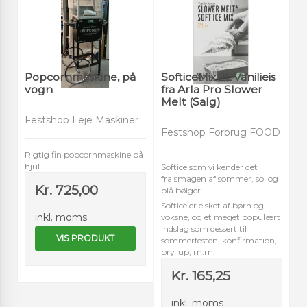
Popcornmaskine, på
SofticeMix 2L Vanilieis
vogn
fra Arla Pro Slower
Melt (Salg)
Festshop Leje Maskiner
Festshop Forbrug FOOD
Rigtig fin popcornmaskine på
hjul
Softice som vi kender det
fra smagen af sommer, sol og
Kr. 725,00
blå bølger.
Softice er elsket af børn og
inkl. moms
voksne, og et meget populært
indslag som dessert til
VIS PRODUKT
sommerfesten, konfirmation,
bryllup, m.m.
Kr. 165,25
inkl. moms