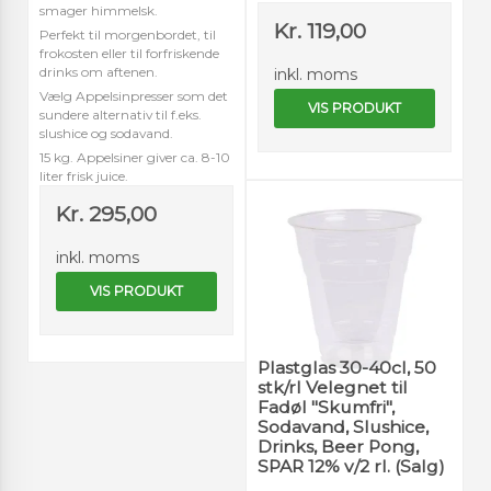
smager himmelsk.
Kr. 119,00
Perfekt til morgenbordet, til
frokosten eller til forfriskende
drinks om aftenen.
inkl. moms
Vælg Appelsinpresser som det
VIS PRODUKT
sundere alternativ til f.eks.
slushice og sodavand.
15 kg. Appelsiner giver ca. 8-10
liter frisk juice.
Kr. 295,00
inkl. moms
VIS PRODUKT
Plastglas 30-40cl, 50
stk/rl Velegnet til
Fadøl "Skumfri",
Sodavand, Slushice,
Drinks, Beer Pong,
SPAR 12% v/2 rl. (Salg)