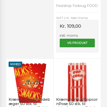
Festshop Forbrug FOOD
SAFT 2 ltr. Rød Champ
Kr. 109,00
inkl. moms
VIS PRODUKT
NYHED
Kræmmerhus/Foldeb
Kræmmerhus/Popcor
æger 50 stk. til
nPose 50 stk. til