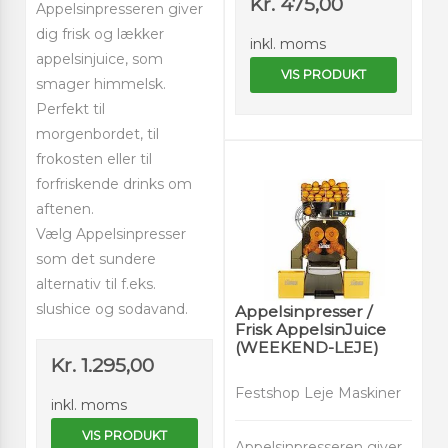
Kr. 475,00
Appelsinpresseren giver
dig frisk og lækker
inkl. moms
appelsinjuice, som
VIS PRODUKT
smager himmelsk.
Perfekt til
morgenbordet, til
frokosten eller til
forfriskende drinks om
aftenen.
Vælg Appelsinpresser
som det sundere
alternativ til f.eks.
slushice og sodavand.
Appelsinpresser /
Frisk AppelsinJuice
(WEEKEND-LEJE)
Kr. 1.295,00
Festshop Leje Maskiner
inkl. moms
VIS PRODUKT
Appelsinpresseren giver