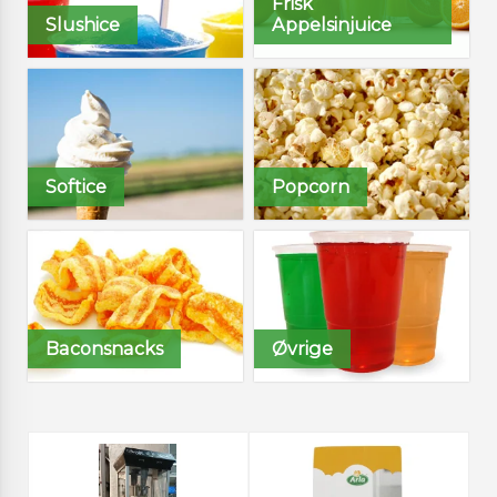
Frisk
Slushice
Appelsinjuice
Softice
Popcorn
Baconsnacks
Øvrige