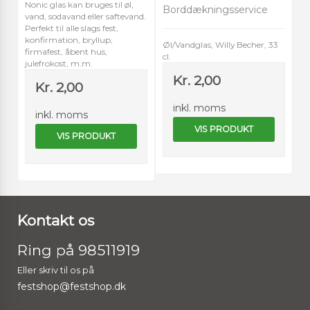
Nonic glas kan bruges til øl,
Borddækningsservice
vand, sodavand eller saftevand.
Perfekt til alle slags fest,
konfirmation, bryllup,
Øl/Vandglas, Willy Becher, 33
firmafest, åbent hus,
cl.
julefrokost, m.m.
Kr. 2,00
Kr. 2,00
inkl. moms
inkl. moms
VIS PRODUKT
VIS PRODUKT
Kontakt os
Ring på 98511919
Eller skriv til os på
festshop@festshop.dk