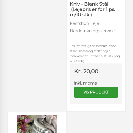
Kniv - Blank Stål
(Lejepris er for 1 ps.
m/10 stk.)
Festshop Leje
Borddækningsservice
For at beskytte bestik* mod
støv, snavs og fedtfingre,
pakkes det i poser á 10 stk (og
á 50 stk).
Kr. 20,00
inkl. moms
VIS PRODUKT