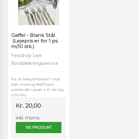
Gaffel - Blank Stål
(Lejepris er for 1 ps.
m/10 stk.)
Festshop Leje
Borddækningsservice
For at beskytte bestik* mod
støv, snavs og fedtfingre,
pakkes det i poser á 10 stk (og
á 50 stk).
Kr. 20,00
inkl. moms
VIS PRODUKT