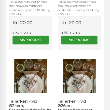
For at beskytte bestik* mod
For at beskytte bestik* mod
støv, snavs og fedtfingre,
støv, snavs og fedtfingre,
pakkes det i poser á 10 stk (og
pakkes det i poser á 10 stk (og
á 50 stk).
á 50 stk).
Kr. 20,00
Kr. 20,00
inkl. moms
inkl. moms
VIS PRODUKT
VIS PRODUKT
Tallerken Hvid
Tallerken Hvid
Ø24cm,
Ø26cm,