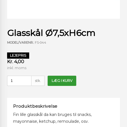
Glasskål Ø7,5xH6cm
MODEL/VARENR.:
FS-044
LEJEPRIS
Kr. 4,00
inkl. moms
stk.
LÆG I KURV
Produktbeskrivelse
Fin lille glasskål da kan bruges til snacks,
mayonnaise, ketchup, remoulade, osv.