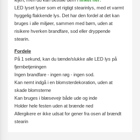
lejen, men du kan bestille dem i
linket her
.
LED lyset lyser som et rigtigt stearinlys, med et varmt
hyggelig flakkende lys. Det har den fordel at det kan
bruges i alle miljøer, sammen med børn, uden at
risikere hverken brandfare, sod eller dryppende
stearin.
Fordele
På 1 sekund, kan du tænde/slukke alle LED lys på
fjernbetjeningen
Ingen brandfare - ingen røg - ingen sod.
Kan nemt indgå i en blomsterdekoration, uden at
skade blomsterne
Kan bruges i blæsevejr både ude og inde
Holder hele festen uden at brænde ned
Allergikere er ikke udsat for gener fra osen af brændt
stearin