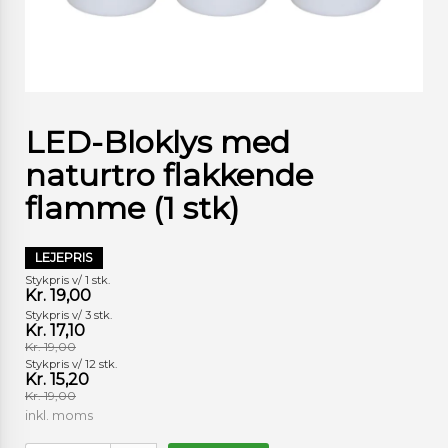
LED-Bloklys med
naturtro flakkende
flamme (1 stk)
LEJEPRIS
Stykpris v/ 1 stk.
Kr. 19,00
Stykpris v/ 3 stk.
Kr. 17,10
Kr. 19,00
Stykpris v/ 12 stk.
Kr. 15,20
Kr. 19,00
inkl. moms