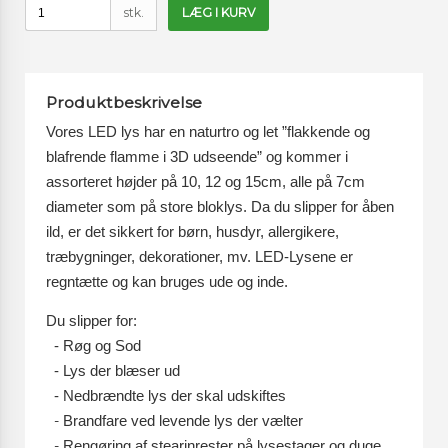
stk.
LÆG I KURV
Produktbeskrivelse
Vores LED lys har en naturtro og let ”flakkende og
blafrende flamme i 3D udseende” og kommer i
assorteret højder på 10, 12 og 15cm, alle på 7cm
diameter som på store bloklys. Da du slipper for åben
ild, er det sikkert for børn, husdyr, allergikere,
træbygninger, dekorationer, mv. LED-Lysene er
regntætte og kan bruges ude og inde.
Du slipper for:
- Røg og Sod
- Lys der blæser ud
- Nedbrændte lys der skal udskiftes
-
Brandfare ved levende lys der vælter
-
Rengøring af stearinrester på lysestager og duge