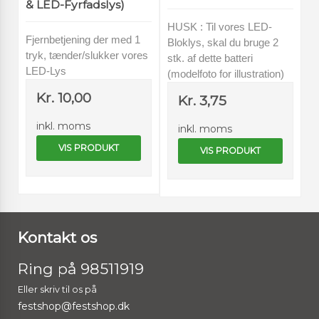
& LED-Fyrfadslys)
HUSK : Til vores LED-
Fjernbetjening der med 1
Bloklys, skal du bruge 2
tryk, tænder/slukker vores
stk. af dette batteri
LED-Lys
(modelfoto for illustration)
Kr. 10,00
Kr. 3,75
inkl. moms
inkl. moms
VIS PRODUKT
VIS PRODUKT
Kontakt os
Ring på 98511919
Eller skriv til os på
festshop@festshop.dk