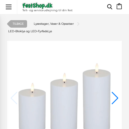
Telt- og serviceudlejning til din fest
×
Lysestager, Vaser & Opsatser
TILBAGE
LED-Bloklys og LED-FyrfadsLys