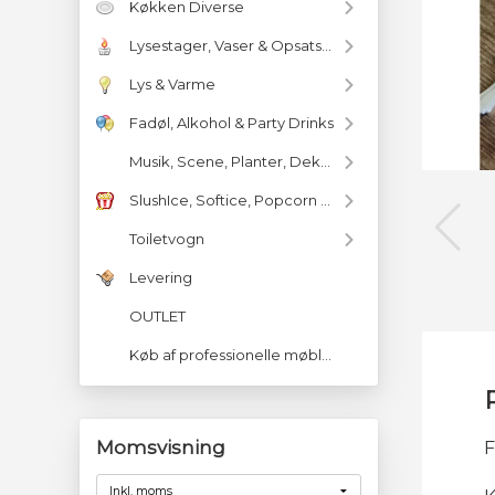
Køkken Diverse
Lysestager, Vaser & Opsatser
Lys & Varme
Fadøl, Alkohol & Party Drinks
Musik, Scene, Planter, Deko & Diverse
SlushIce, Softice, Popcorn & m.m
Toiletvogn
Levering
OUTLET
Køb af professionelle møbler
Momsvisning
F