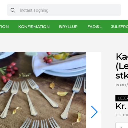
TION
KONFIRMATION
BRYLLUP
FADØL
JULEFR
Ka
(Le
stk
MODEL/
LEJE
Kr.
inkl. 