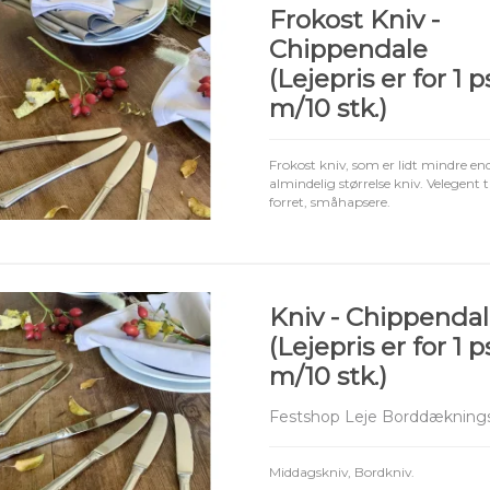
Frokost Kniv -
Chippendale
(Lejepris er for 1 p
m/10 stk.)
Frokost kniv, som er lidt mindre en
almindelig størrelse kniv. Velegent t
forret, småhapsere.
Kniv - Chippenda
(Lejepris er for 1 p
m/10 stk.)
Festshop Leje Borddæknings
Middagskniv, Bordkniv.