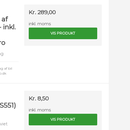
Kr. 289,00
 af
inkl. moms
 inkl.
a
VIS PRODUKT
ro
ng
g af bil
p.dk
Kr. 8,50
S551)
inkl. moms
VIS PRODUKT
viet