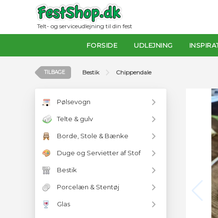
Telt- og serviceudlejning til din fest
FORSIDE
UDLEJNING
INSPIRA
Bestik
Chippendale
TILBAGE
Pølsevogn
Telte & gulv
Borde, Stole & Bænke
Duge og Servietter af Stof
Bestik
Porcelæn & Stentøj
Glas