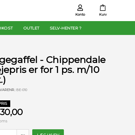
Konto
Kurv
OKOST
OUTLET
SELV-HENTER ?
gegaffel - Chippendale
jepris er for 1 ps. m/10
.)
VARENR.:
BE-010
PRIS
 30,00
moms