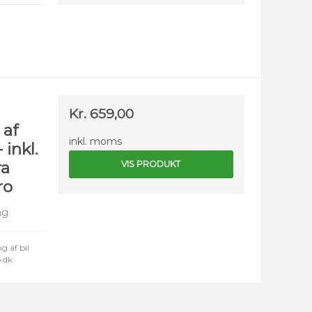
Kr. 659,00
 af
inkl. moms
 inkl.
ra
VIS PRODUKT
ro
ng
g af bil
p.dk