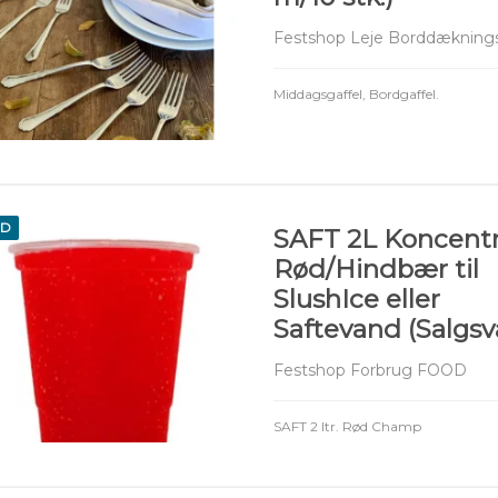
Festshop Leje Borddæknings
Middagsgaffel, Bordgaffel.
ED
SAFT 2L Koncentr
Rød/Hindbær til
SlushIce eller
Saftevand (Salgsv
Festshop Forbrug FOOD
SAFT 2 ltr. Rød Champ