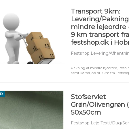
Transport 9km:
Levering/Pakning
mindre lejeordre -
9 km transport fr
festshop.dk i Hob
Festshop Levering/Afhentni
Pakning af mindre lejeordre, læsnin
samt kørsel, op til 9 km fra Festsho
ED
Stofserviet
Grøn/Olivengrøn (
50x50cm
Festshop Leje Textil/Dug/Ser