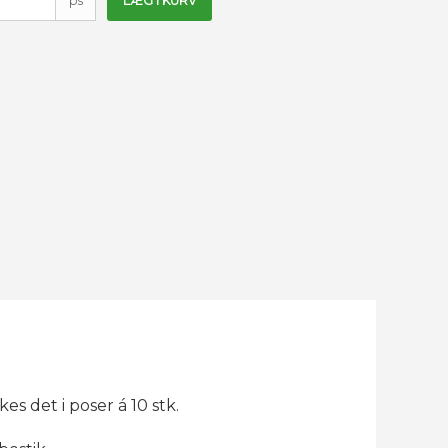
ps
LÆG I KURV
es det i poser á 10 stk.