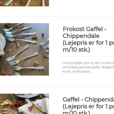
Frokost Gaffel -
Chippendale
(Lejepris er for 1 p
m/10 stk.)
Frokost gaffel, som er lidt mindre e
almindelig størrelse gaffel. Velegent 
forret, småhapsere.
Gaffel - Chippend
(Lejepris er for 1 p
m/10 stk.)