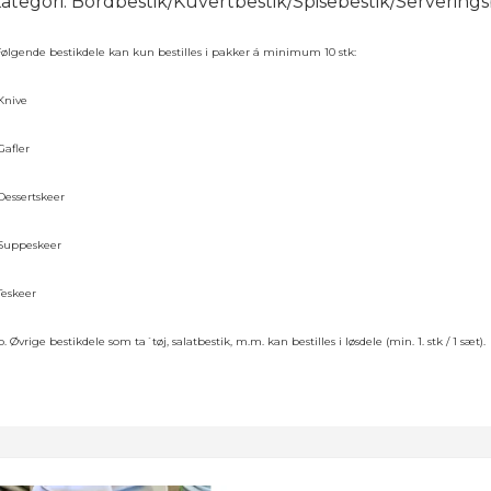
ategori: Bordbestik/Kuvertbestik/Spisebestik/Serverings
Følgende bestikdele kan kun bestilles i pakker á minimum 10 stk:
Knive
Gafler
Dessertskeer
 Suppeskeer
Teskeer
. Øvrige bestikdele som ta´tøj, salatbestik, m.m. kan bestilles i løsdele (min. 1. stk / 1 sæt).